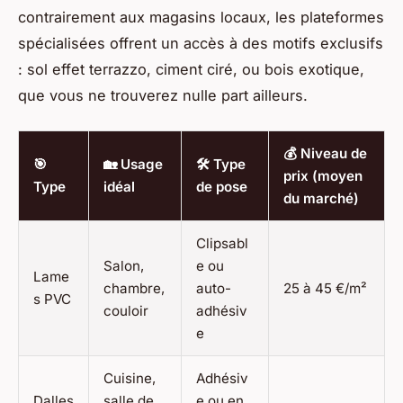
contrairement aux magasins locaux, les plateformes
spécialisées offrent un accès à des motifs exclusifs
: sol effet terrazzo, ciment ciré, ou bois exotique,
que vous ne trouverez nulle part ailleurs.
💰 Niveau de
🎯
🏡 Usage
🛠️ Type
prix (moyen
Type
idéal
de pose
du marché)
Clipsabl
Salon,
e ou
Lame
chambre,
auto-
25 à 45 €/m²
s PVC
couloir
adhésiv
e
Cuisine,
Adhésiv
Dalles
salle de
e ou en