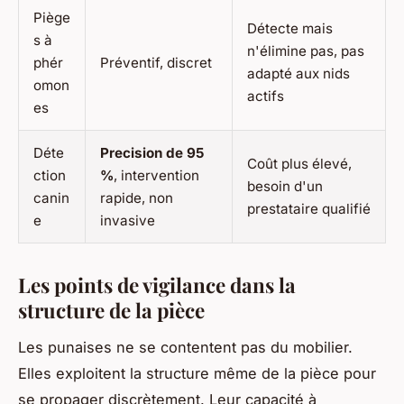
Piège
Détecte mais
s à
n'élimine pas, pas
phér
Préventif, discret
adapté aux nids
omon
actifs
es
Déte
Precision de 95
Coût plus élevé,
ction
%
, intervention
besoin d'un
canin
rapide, non
prestataire qualifié
e
invasive
Les points de vigilance dans la
structure de la pièce
Les punaises ne se contentent pas du mobilier.
Elles exploitent la structure même de la pièce pour
se propager discrètement. Leur capacité à