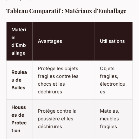
Tableau Comparatif : Matériaux d'Emballage
Matéri
el
Avantages
Utilisations
d'Emb
allage
Protège les objets
Objets
Roulea
fragiles contre les
fragiles,
u de
chocs et les
électroniqu
Bulles
déchirures
es
Houss
Protège contre la
Matelas,
es de
poussière et les
meubles
Protec
déchirures
fragiles
tion